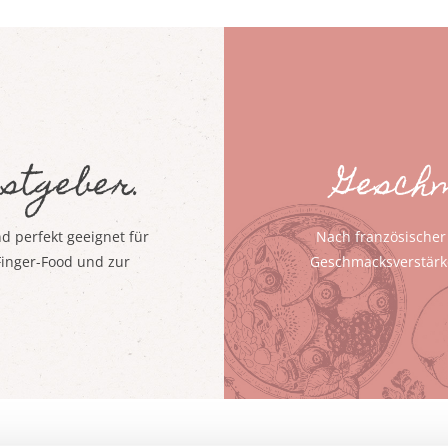
astgeber.
Geschm
 perfekt geeignet für
Nach französischer
Finger-Food und zur
Geschmacksverstärker