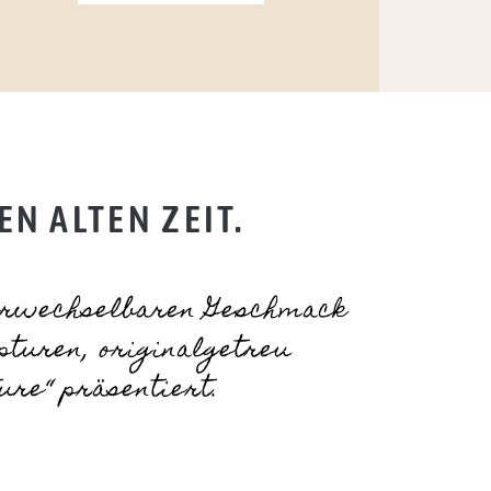
N ALTEN ZEIT.
verwechselbaren Geschmack
pturen, originalgetreu
ure“ präsentiert.