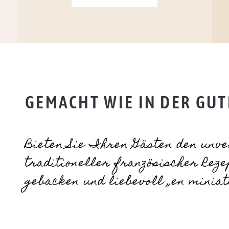
GEMACHT WIE IN DER GUTE
Bieten Sie Ihren Gästen den un
traditioneller französischer Reze
gebacken und liebevoll „en miniat